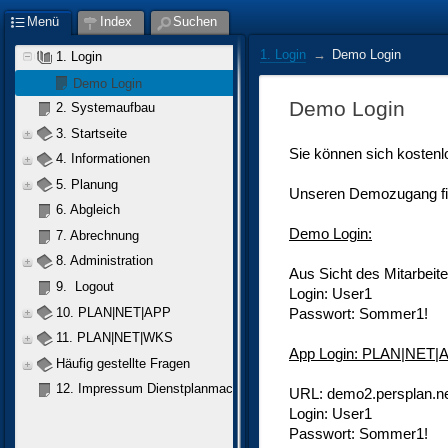
Menü
Index
Suchen
1. Login
Demo Login
1. Login
Demo Login
Demo Login
2. Systemaufbau
3. Startseite
Sie können sich kosten
4. Informationen
5. Planung
Unseren Demozugang fi
6. Abgleich
Demo Login:
7. Abrechnung
8. Administration
Aus Sicht des Mitarbeite
9.  Logout
Login: User1
10. PLAN|NET|APP 
Passwort: Sommer1!
11. PLAN|NET|WKS
App Login: PLAN|NET|A
Häufig gestellte Fragen
12. Impressum Dienstplanmacher
URL: demo2.persplan.n
Login: User1
Passwort: Sommer1!