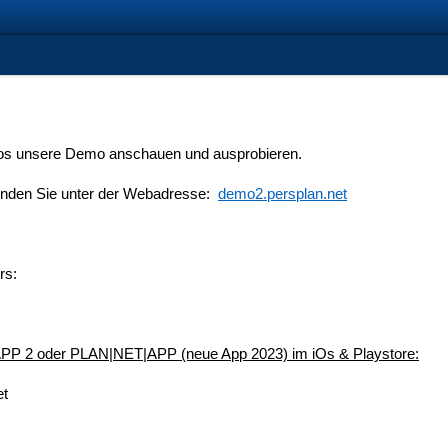
los unsere Demo anschauen und ausprobieren.
nden Sie unter der Webadresse:
demo2.persplan.net
rs:
PP 2 oder PLAN|NET|APP (neue App 2023) im iOs & Playstore:
et